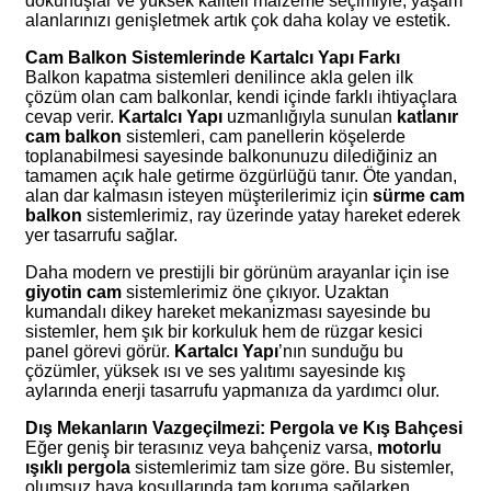
dokunuşlar ve yüksek kaliteli malzeme seçimiyle, yaşam
alanlarınızı genişletmek artık çok daha kolay ve estetik.
Cam Balkon Sistemlerinde Kartalcı Yapı Farkı
Balkon kapatma sistemleri denilince akla gelen ilk
çözüm olan cam balkonlar, kendi içinde farklı ihtiyaçlara
cevap verir.
Kartalcı Yapı
uzmanlığıyla sunulan
katlanır
cam balkon
sistemleri, cam panellerin köşelerde
toplanabilmesi sayesinde balkonunuzu dilediğiniz an
tamamen açık hale getirme özgürlüğü tanır. Öte yandan,
alan dar kalmasın isteyen müşterilerimiz için
sürme cam
balkon
sistemlerimiz, ray üzerinde yatay hareket ederek
yer tasarrufu sağlar.
Daha modern ve prestijli bir görünüm arayanlar için ise
giyotin cam
sistemlerimiz öne çıkıyor. Uzaktan
kumandalı dikey hareket mekanizması sayesinde bu
sistemler, hem şık bir korkuluk hem de rüzgar kesici
panel görevi görür.
Kartalcı Yapı
’nın sunduğu bu
çözümler, yüksek ısı ve ses yalıtımı sayesinde kış
aylarında enerji tasarrufu yapmanıza da yardımcı olur.
Dış Mekanların Vazgeçilmezi: Pergola ve Kış Bahçesi
Eğer geniş bir terasınız veya bahçeniz varsa,
motorlu
ışıklı pergola
sistemlerimiz tam size göre. Bu sistemler,
olumsuz hava koşullarında tam koruma sağlarken,