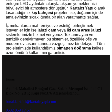
entegre LED aydınlatmalarıyla akşam yemeklerinizi
büyüleyici bir atmosfere dönüştürür.
Kartalcı Yapı
olarak
tasarladığımız
kış bahçesi
projeleri ise, doğanın içinde
ama evinizin sıcaklığında bir alan yaratmanızı sağlar.
İç mekanlarda mahremiyet ve estetiği birleştirmek
isteyenler için ise
jaluzi cam
veya
iki cam arası jaluzi
sistemlerimizle hizmet veriyoruz. Tozlanmayan ve
temizlik gerektirmeyen bu sistemler, özellikle ofis ve
modern ev tasarımlarında vazgeçilmez bir detaydır. Tüm
projelerimizde kullandığımız
pimapen doğrama
kalitesi,
uzun ömürlü kullanımın garantisidir.
İletişim
Atatürk Mahallesi Ertuğrul Gazi Sokak Metropol İstanbul C1
Blok No: 2B İç Kapı No:376 Ataşehir/İstanbul
burakkartalci@kartalciyapi.com
0532 059 17 57